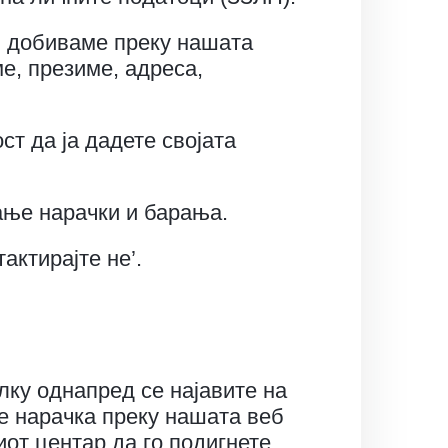
и добиваме преку нашата
ме, презиме, адреса,
т да ја дадете својата
ање нарачки и барања.
актирајте не’.
лку однапред се најавите на
те нарачка преку нашата веб
от центар да го подигнете