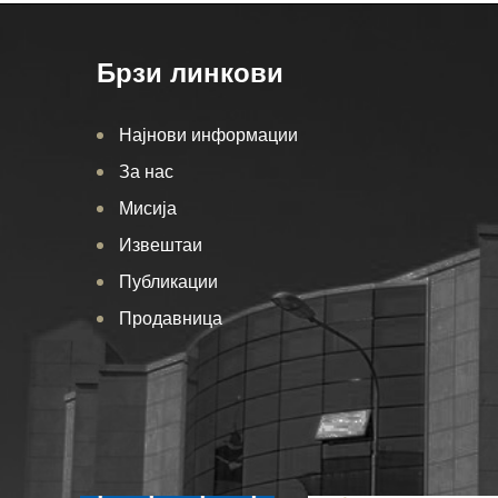
Брзи линкови
Најнови информации
За нас
Мисија
Извештаи
Публикации
Продавница