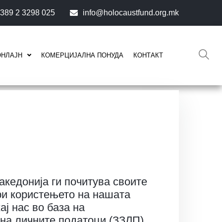
389 2 3298 025
info@holocaustfund.org.mk
ОНЛАЈН
КОМЕРЦИЈАЛНА ПОНУДА
КОНТАКТ
акедонија ги почитува своите
ри користењето на нашата
ј нас во база на
на личните податоци (ЗЗЛП).