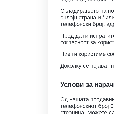
Складирањето на по
онлајн страна и / ил
телефонски број, ад
Пред да ги испратит
согласност за корис
Ние ги користиме со
Доколку се појават 
Услови за нарач
Од нашата продавниц
телефонскиот број 0
страница. Можете да