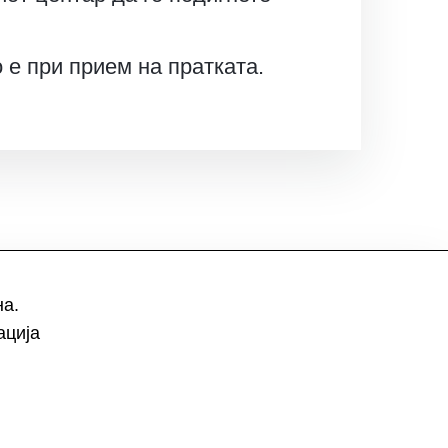
 е при прием на пратката.
на.
ација