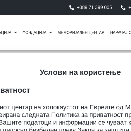
+389 71 399 005
+
АЦИЈА
ФОНДАЦИЈА
МЕМОРИЈАЛЕН ЦЕНТАР
НАРАЧАЈ 
Услови на користење
иватност
от центар на холокаустот на Евреите од М
реирана следната Политика за приватност п
Вашите податоци и информации се чуваат ка
 целосно безбеден преку Закон за заштита 