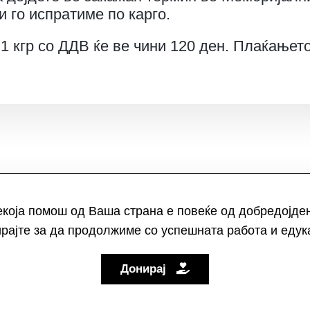
и го испратиме по карго.
 1 кгр со ДДВ ќе ве чини 120 ден. Плаќањето
која помош од Ваша страна е повеќе од добредојде
рајте за да продолжиме со успешната работа и едук
Донирај