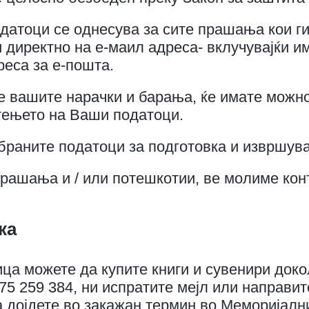
датоци се однесува за сите прашања кои г
и директно на е-маил адреса- вклучувајќи и
реса за е-пошта.
е вашите нарачки и барања, ќе имате можнос
тењето на Ваши податоци.
браните податоци за подготовка и извршув
прашања и / или потешкотии, ве молиме конт
ка
а можете да купите книги и сувенири доко
75 259 384, ни испратите мејл или направи
 дојдете во закажан термин во Меморијални