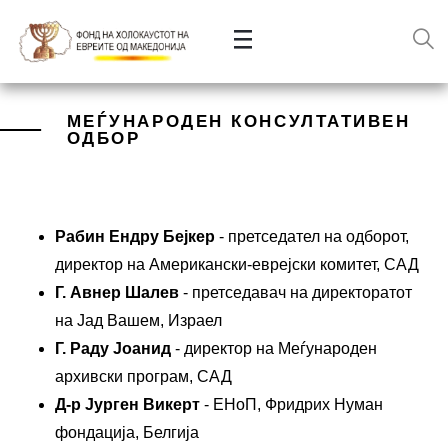
МЕЃУНАРОДЕН КОНСУЛТАТИВЕН
ОДБОР
Рабин Ендру Бејкер
- претседател на одборот,
директор на Американски-еврејски комитет, САД
Г. Авнер Шалев
- претседавач на директоратот
на Јад Вашем, Израел
Г. Раду Јоанид
- директор на Меѓународен
архивски програм, САД
Д-р Јурген Викерт
- ЕНоП, Фридрих Нуман
фондација, Белгија