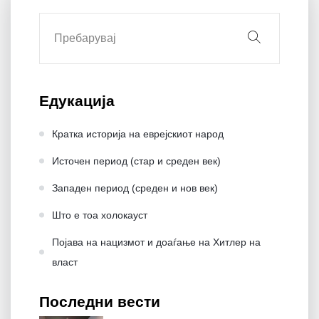
Едукација
Кратка историја на еврејскиот народ
Источен период (стар и среден век)
Западен период (среден и нов век)
Што е тоа холокауст
Појава на нацизмот и доаѓање на Хитлер на
влaст
Последни вести