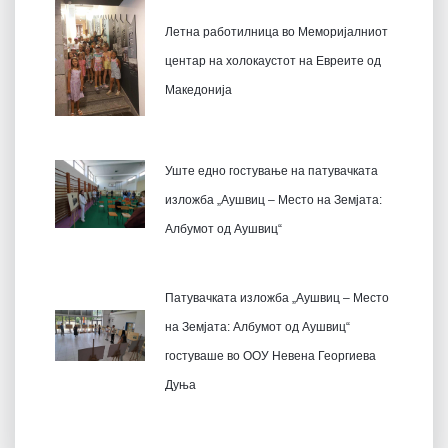
Летна работилница во Меморијалниот
центар на холокаустот на Евреите од
Македонија
Уште едно гостување на патувачката
изложба „Аушвиц – Место на Земјата:
Албумот од Аушвиц“
Патувачката изложба „Аушвиц – Место
на Земјата: Албумот од Аушвиц“
гостуваше во ООУ Невена Георгиева
Дуња