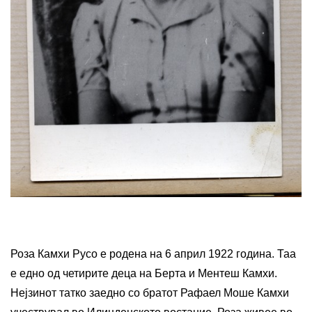
Роза Камхи Русо е родена на 6 април 1922 година. Таа
е едно од четирите деца на Берта и Ментеш Камхи.
Нејзинот татко заедно со братот Рафаел Моше Камхи