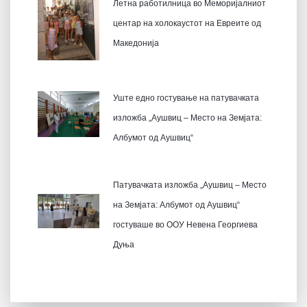
Летна работилница во Меморијалниот
центар на холокаустот на Евреите од
Македонија
Уште едно гостување на патувачката
изложба „Аушвиц – Место на Земјата:
Албумот од Аушвиц“
Патувачката изложба „Аушвиц – Место
на Земјата: Албумот од Аушвиц“
гостуваше во ООУ Невена Георгиева
Дуња