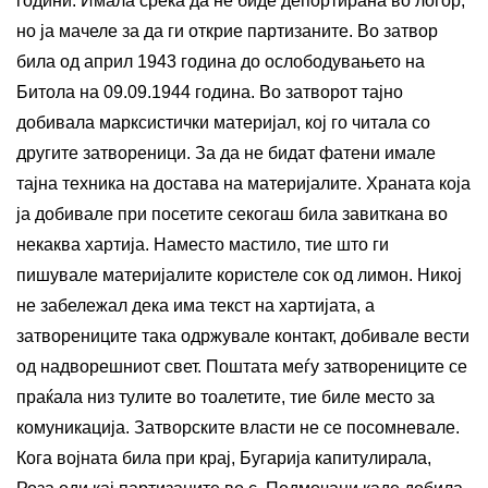
години. Имала среќа да не биде депортирана во логор,
но ја мачеле за да ги открие партизаните. Во затвор
била од април 1943 година до ослободувањето на
Битола на 09.09.1944 година. Во затворот тајно
добивала марксистички материјал, кој го читала со
другите затвореници. За да не бидат фатени имале
тајна техника на достава на материјалите. Храната која
ја добивале при посетите секогаш била завиткана во
некаква хартија. Наместо мастило, тие што ги
пишувале материјалите користеле сок од лимон. Никој
не забележал дека има текст на хартијата, а
затворениците така одржувале контакт, добивале вести
од надворешниот свет. Поштата меѓу затворениците се
праќала низ тулите во тоалетите, тие биле место за
комуникација. Затворските власти не се посомневале.
Кога војната била при крај, Бугарија капитулирала,