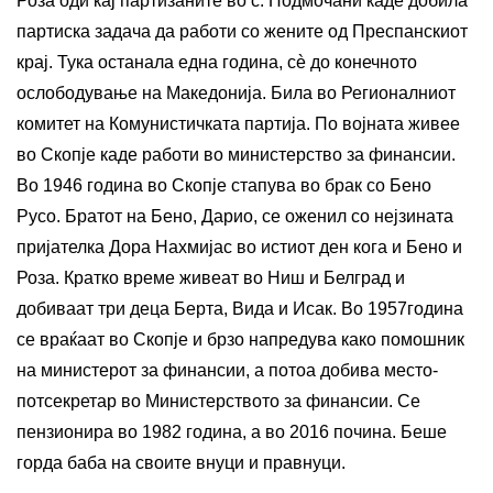
Роза оди кај партизаните во с. Подмочани каде добила
партиска задача да работи со жените од Преспанскиот
крај. Тука останала една година, сè до конечното
ослободување на Македонија. Била во Регионалниот
комитет на Комунистичката партија. По војната живее
во Скопје каде работи во министерство за финансии.
Во 1946 година во Скопје стапува во брак со Бено
Русо. Братот на Бено, Дарио, се оженил со нејзината
пријателка Дора Нахмијас во истиот ден кога и Бено и
Роза. Кратко време живеат во Ниш и Белград и
добиваат три деца Берта, Вида и Исак. Во 1957година
се враќаат во Скопје и брзо напредува како помошник
на министерот за финансии, а потоа добива место-
потсекретар во Министерството за финансии. Се
пензионира во 1982 година, а во 2016 почина. Беше
горда баба на своите внуци и правнуци.