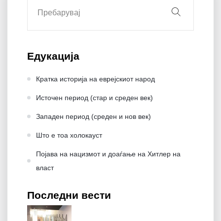
Едукација
Кратка историја на еврејскиот народ
Источен период (стар и среден век)
Западен период (среден и нов век)
Што е тоа холокауст
Појава на нацизмот и доаѓање на Хитлер на
влaст
Последни вести