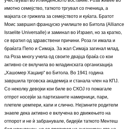
учествувал во Илинденското востание. Роза живее во
имотно семејство, таткото тргувал со пченица, а
мајката се грижела за семејството и куќата. Братот
Моис завршил француско училиште во Битола (Alliance
Israelite Universalle) и заминал во Израел, но за кратко,
се вратил од здравствени причини. Роза ги имала и
браќата Пепо и Симаја. За жал Симаја загинал млад,
па Роза многу учела од своите двајца браќа со кои
активно се вклучила во младинската организација
„Хашомер Хацаир“ во Битола. Во 1941 година
завршила трговска академија и станала член на КПЈ.
Со неколку девојки кои биле во СКОЈ го помагале
отпрот носејќи за партизаните намирници, пари,
плетеле џемпери, капи и слично. Нејзините родители
знаеле дека активно е вклучена во движењето на
отпорот и не ѝ забранувале, бидејќи таткото Ментеш