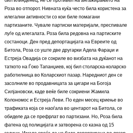
бил илинденец, не се противел на ангажирањето на
Роза во отпорот. Нивната куќа често била користена за
илегални активности со кои биле помагани
партизаните. Чувале партиски материјали, преспивале
луѓе од илегалата. Роза била редовна на партиските
состаноци. Ден пред депортацијата на Евреите од
Битола, Роза со уште две другарки Адела Фараџи и
Естреја Овадија се сокриле во визбата на дуќанот на
таткото на Ѓоко Тапанџиев, кој бил столарска-коларско
работилница во Коларскиот пазар. Наредниот ден се
засолниле во продавницата за цигари на Богоја
Силјановски, каде веќе биле сокриени Жамила
Колономос и Естреја Леви. По еден месец криење во
трафиката која се наоѓала во центарот на Битола, се
обиделе да се префрлат во партизани. Но, Роза била
фатена од полицијата и затворена со казна од 15