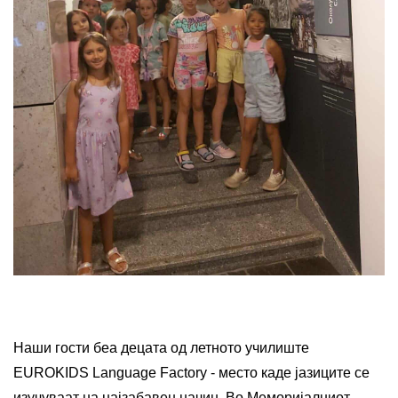
Наши гости беа децата од летното училиште
EUROKIDS Language Factory - место каде јазиците се
изучуваат на најзабавен начин. Во Меморијалниот