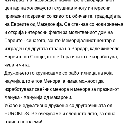
центар на холокаустот слушнаа многу интересни
приказни поврзани со животот, обичаите, традицијата
на Евреите од Македонија. Се стекнаа со нови знаења
и открија интересни факти за молитвениот дом на
Евреите - синагога, зошто Меморијалниот центар е
изграден од другата страна на Вардар, каде живееле
Евреите во Скопје, што е Тора и како се изработува,
чува и чита.
Дружењето го крунисавме со работилница на која
научија што е тоа Менора, а имаа можност да
изработуваат свеќник менора и менора за празникот
Ханука - Ханукија од макарони.
Убаво и едукативно дружење со другарчињата од
EUROKIDS. Ве очекуваме и следното лето, за една
година поголеми!