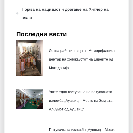
Појава на нацизмот и доаѓање на Хитлер на
влaст
Последни вести
Летна работилница во Меморијалниот
центар на холокаустот на Евреите од
Македонија
Уште едно гостување на патувачката
изложба „Аушвиц – Место на Земјата:
Албумот од Аушвиц“
Патувачката изложба „Аушвиц – Место