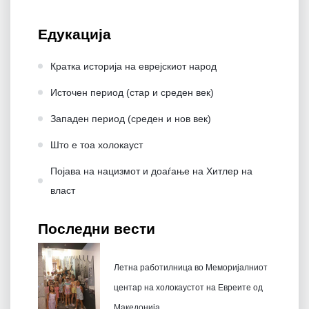
Едукација
Кратка историја на еврејскиот народ
Источен период (стар и среден век)
Западен период (среден и нов век)
Што е тоа холокауст
Појава на нацизмот и доаѓање на Хитлер на
влaст
Последни вести
Летна работилница во Меморијалниот
центар на холокаустот на Евреите од
Македонија