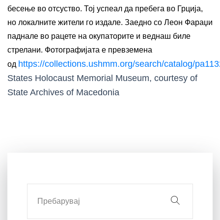
бесење во отсуство. Тој успеал да пребега во Грција,
но локалните жители го издале. Заедно со Леон Фараџи
паднале во рацете на окупаторите и веднаш биле
стрелани. Фотографијата е превземена
https://collections.ushmm.org/search/catalog/pa11
од
States Holocaust Memorial Museum, courtesy of
State Archives of Macedonia