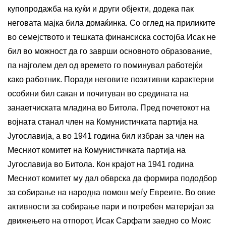
купопродажба на куќи и други објекти, додека пак
неговата мајка била домаќинка. Со оглед на приликите
во семејството и тешката финансиска состојба Исак не
бил во можност да го заврши основното образование,
па најголем дел од времето го поминувал работејќи
како работник. Поради неговите позитивни карактерни
особини бил сакан и почитуван во средината на
занаетчиската младина во Битола. Пред почетокот на
војната станал член на Комунистичката партија на
Југославија, а во 1941 година бил избран за член на
Месниот комитет на Комунистичката партија на
Југославија во Битола. Кон крајот на 1941 година
Месниот комитет му дал обврска да формира пододбор
за собирање на народна помош меѓу Евреите. Во овие
активности за собирање пари и потребен материјал за
движењето на отпорот, Исак Сарфати заедно со Моис