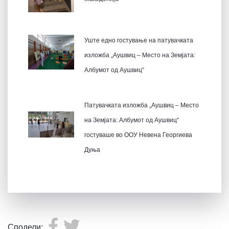
Уште едно гостување на патувачката
изложба „Аушвиц – Место на Земјата:
Албумот од Аушвиц“
Патувачката изложба „Аушвиц – Место
на Земјата: Албумот од Аушвиц“
гостуваше во ООУ Невена Георгиева
Дуња
Сподели: