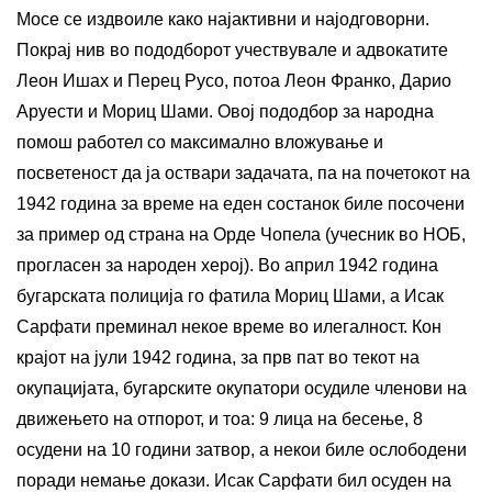
Мосе се издвоиле како најактивни и најодговорни.
Покрај нив во пододборот учествувале и адвокатите
Леон Ишах и Перец Русо, потоа Леон Франко, Дарио
Аруести и Мориц Шами. Овој пододбор за народна
помош работел со максимално вложување и
посветеност да ја оствари задачата, па на почетокот на
1942 година за време на еден состанок биле посочени
за пример од страна на Орде Чопела (учесник во НОБ,
прогласен за народен херој). Во април 1942 година
бугарската полиција го фатила Мориц Шами, а Исак
Сарфати преминал некое време во илегалност. Кон
крајот на јули 1942 година, за прв пат во текот на
окупацијата, бугарските окупатори осудиле членови на
движењето на отпорот, и тоа: 9 лица на бесење, 8
осудени на 10 години затвор, а некои биле ослободени
поради немање докази. Исак Сарфати бил осуден на