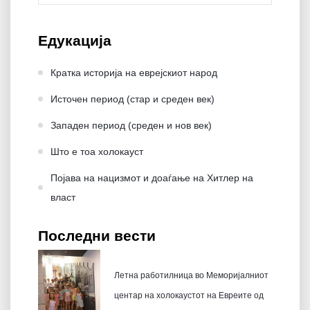
Едукација
Кратка историја на еврејскиот народ
Источен период (стар и среден век)
Западен период (среден и нов век)
Што е тоа холокауст
Појава на нацизмот и доаѓање на Хитлер на
влaст
Последни вести
Летна работилница во Меморијалниот
центар на холокаустот на Евреите од