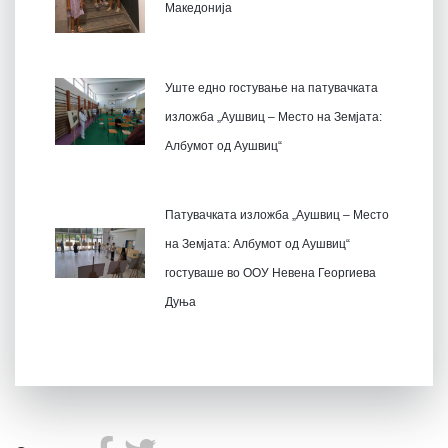
Македонија
Уште едно гостување на патувачката
изложба „Аушвиц – Место на Земјата:
Албумот од Аушвиц“
Патувачката изложба „Аушвиц – Место
на Земјата: Албумот од Аушвиц“
гостуваше во ООУ Невена Георгиева
Дуња