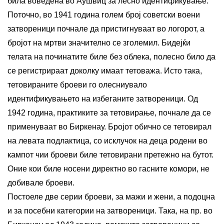
била воведена во Аушвиц за лесно идентификување.
Поточно, во 1941 година голем број советски воени
затвореници почнале да пристигнуваат во логорот, а
бројот на мртви значително се зголемил. Бидејќи
телата на починатите биле без облека, полесно било да
се регистрираат доколку имаат тетоважа. Исто така,
тетовираните броеви го олесниувало
идентификувањето на избеганите затвореници. Од
1942 година, практиките за тетовирање, почнале да се
применуваат во Биркенау. Бројот обично се тетовирал
на левата подлактица, со исклучок на деца родени во
кампот чии броеви биле тетовирани претежно на бутот.
Оние кои биле носени директно во гасните комори, не
добивале броеви.
Постоеле две серии броеви, за мажи и жени, а подоцна
и за посебни категории на затвореници. Така, на пр. во