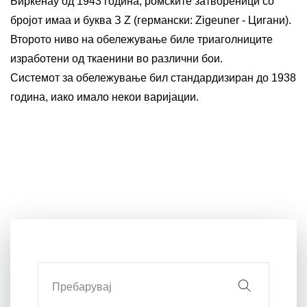
Биркенау од 1943 година, ромските затвореници со
бројот имаа и буква З Z (германски: Zigeuner - Цигани).
Второто ниво на обележување биле триаголниците
изработени од ткаенини во различни бои.
Системот за обележување бил стандардизиран до 1938
година, иако имало некои варијации.