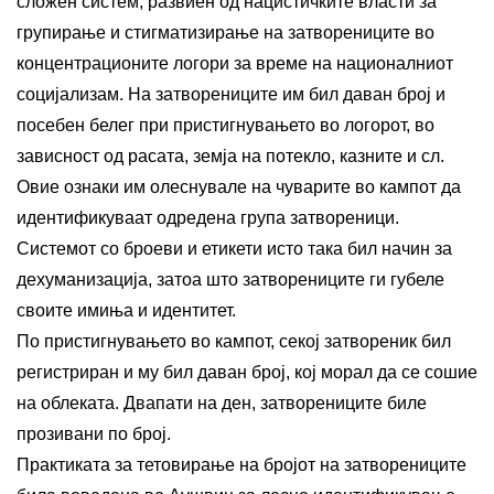
сложен систем, развиен од нацистичките власти за
групирање и стигматизирање на затворениците во
концентрационите логори за време на националниот
социјализам. На затворениците им бил даван број и
посебен белег при пристигнувањето во логорот, во
зависност од расата, земја на потекло, казните и сл.
Овие ознаки им олеснувале на чуварите во кампот да
идентификуваат одредена група затвореници.
Системот со броеви и етикети исто така бил начин за
дехуманизација, затоа што затворениците ги губеле
своите имиња и идентитет.
По пристигнувањето во кампот, секој затвореник бил
регистриран и му бил даван број, кој морал да се сошие
на облеката. Двапати на ден, затворениците биле
прозивани по број.
Практиката за тетовирање на бројот на затворениците