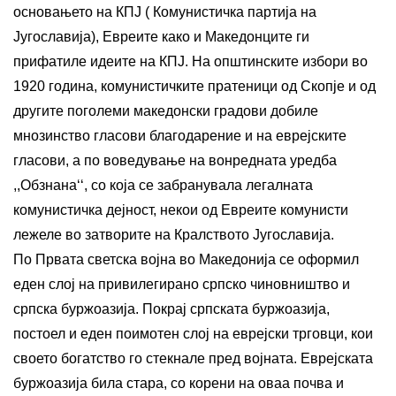
основањето на КПЈ ( Комунистичка партија на
Југославија), Евреите како и Македонците ги
прифатиле идеите на КПЈ. На општинските избори во
1920 година, комунистичките пратеници од Скопје и од
другите поголеми македонски градови добиле
мнозинство гласови благодарение и на еврејските
гласови, а по воведување на вонредната уредба
,,Обзнана‘‘, со која се забранувала легалната
комунистичка дејност, некои од Евреите комунисти
лежеле во затворите на Кралството Југославија.
По Првата светска војна во Македонија се оформил
еден слој на привилегирано српско чиновништво и
српска буржоазија. Покрај српската буржоазија,
постоел и еден поимотен слој на еврејски трговци, кои
своето богатство го стекнале пред војната. Еврејската
буржоазија била стара, со корени на оваа почва и