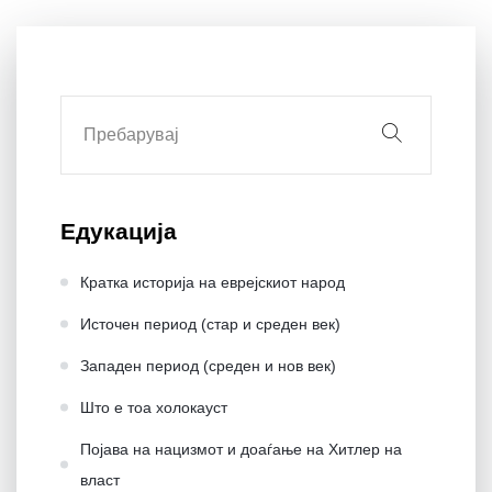
Едукација
Кратка историја на еврејскиот народ
Источен период (стар и среден век)
Западен период (среден и нов век)
Што е тоа холокауст
Појава на нацизмот и доаѓање на Хитлер на
влaст