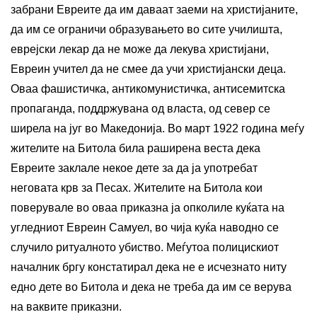
забрани Евреите да им даваат заеми на христијаните,
да им се ограничи образувањето во сите училишта,
еврејски лекар да не може да лекува христијани,
Евреин учител да не смее да учи христијански деца.
Оваа фашистичка, антикомунистичка, антисемитска
пропаганда, поддржувана од власта, од север се
ширела на југ во Македонија. Во март 1922 година меѓу
жителите на Битола била раширена веста дека
Евреите заклале некое дете за да ја употребат
неговата крв за Песах. Жителите на Битола кои
поверувале во оваа приказна ја опколиле куќата на
угледниот Евреин Самуел, во чија куќа наводно се
случило ритуалното убиство. Меѓутоа полицискиот
началник бргу констатирал дека не e исчезнато ниту
едно дете во Битола и дека не треба да им се верува
на ваквите приказни.