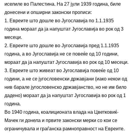
иселиле во Палестина. На 27 јули 1939 година, биле
донесени и опширни законски прописи:
1. Евреите што дошле во Југославија по 1.1.1935
година мораат да ја напуштат Југославија во рок од 3
месеци.
2. Евреите што дошле во Југославија пред 1.1.1935
година, а во Југославија не се повеќе од 10 години,
мораат да ја напуштат Југославија во рок од 10 месеци.
3. Евреите што живеат во Југославија повеќе од 10
години, а не се југословенски државјани (иако некои од
нив барале југословенско државјанство, но не им било
дадено) мораат да ја напуштат Југославија во рок од 1
година.
Во 1940 година, коалиционата влада на Цветковиќ-
Мачек ги донела и првите законски мерки со кои се
ограничувала и граѓанска рамноправност на Евреите.