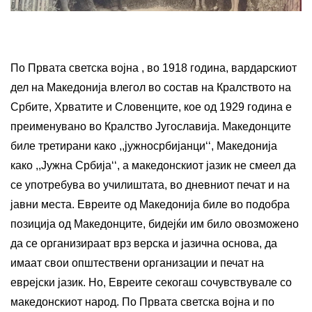
По Првата светска војна , во 1918 година, вардарскиот
дел на Македонија влегол во состав на Кралството на
Србите, Хрватите и Словенците, кое од 1929 година е
преименувано во Кралство Југославија. Македонците
биле третирани како ,,јужносрбијанци‘‘, Македонија
како ,,Јужна Србија‘‘, а македонскиот јазик не смеел да
се употребува во училиштата, во дневниот печат и на
јавни места. Евреите од Македонија биле во подобра
позиција од Македонците, бидејќи им било овозможено
да се организираат врз верска и јазична основа, да
имаат свои општествени организации и печат на
еврејски јазик. Но, Евреите секогаш сочувствувале со
македонскиот народ. По Првата светска војна и по