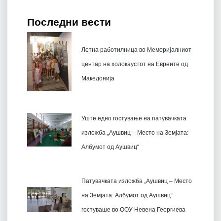
Последни вести
Летна работилница во Меморијалниот
центар на холокаустот на Евреите од
Македонија
Уште едно гостување на патувачката
изложба „Аушвиц – Место на Земјата:
Албумот од Аушвиц“
Патувачката изложба „Аушвиц – Место
на Земјата: Албумот од Аушвиц“
гостуваше во ООУ Невена Георгиева