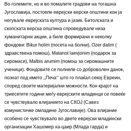
Во големите, но и во помалите градови на тогашна
Југославија, постоеле еврејски верски општини кои ја
негувале еврејската култура и јазик. Битолската и
скопската верска општина спроведувале низа
хуманитарни акции, а биле формирани и неколку
фондови: Bikur holim (посета на болни), Ozer dalim (
здравствена помош), Matanot laevjonim (подарок за
сиромаси), Malbis arumim (помош за сиромашните
ученици). Фондовите се полнеле со доброволен данок,
познат под името ,,Печа‘‘ што го плаќал секој Евреин,
според своите материјални можности. Кон крајот на
триесетите години меѓу еврејските младинци се повеќе
се чувствувало влијанието на СКОЈ (Савез
комунистичке омладине Југославије). Ова влијание
особено се чувствувало во двете еврејски младински
организации Хашомер ха-цаир (Млада гарда) и