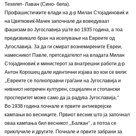
Техелет- Лаван (Сино- бела).
Профашистичките влади на д-р Милан Стојадиновиќ и
на Цветковиќ-Мачек започнале да воведуваат
фашизам во Југославија уште во 1935 година, а тоа
предизвикало бран на иселување на Евреите од
Југославија. За да ги смират вознемирените Евреи,
намесникот Павле, претседателот на владата Милан
Стојадиновиќ и министерот за внатрешни работи д-р
Антон Корошец дале идентични изјава во кои се вели:
,,Евреите се полноправни граѓани на Југославија и
нивниот непречен културен, социјален и стопански
просперитет може само да ја радува Југославија.‘‘
Во 1938 година почнале и првите антиеврејски
кампањи во весниците. Првиот весник што ја започнал
оваа кампања бил весникот ,,Балкан‘‘, а потоа се
приклучиле и другите. Почнале и првите забрани за