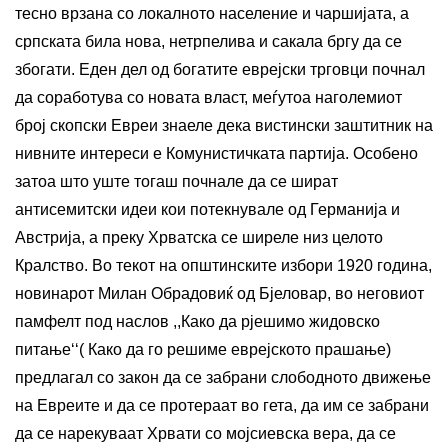
тесно врзана со локалното население и чаршијата, а
српската била нова, нетрпелива и сакала бргу да се
збогати. Еден дел од богатите еврејски трговци почнал
да соработува со новата власт, меѓутоа наголемиот
број скопски Евреи знаеле дека вистински заштитник на
нивните интереси е Комунистичката партија. Особено
затоа што уште тогаш почнале да се шират
антисемитски идеи кои потекнувале од Германија и
Австрија, а преку Хрватска се ширеле низ целото
Кралство. Во текот на општинските избори 1920 година,
новинарот Милан Обрадовиќ од Бјеловар, во неговиот
памфелт под наслов ,,Како да рјешимо жидовско
питање‘‘( Како да го решиме еврејското прашање)
предлагал со закон да се забрани слободното движење
на Евреите и да се протераат во гета, да им се забрани
да се нарекуваат Хрвати со мојсиевска вера, да се