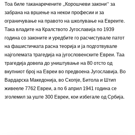
Тоа биле таканаречените ,,Корошчеви закони‘‘ за
забрана на вршење на некои професии и за
ограничување на правото на школување на Евреите.
Така владите на Кралството Југославија по 1939
година со законите и уредбите го расчистувале патот
на фашистичката расна теорија и ја подготвувале
најголемата трагедија на југословенските Евреи. Таа
трагедија довела до уништување на 80 отсто од
вкупниот број на Евреи во предвоена Југославија. Во
Вардарска Македонија, во Скопје, Битола и Штип
живееле 7762 Евреи, а по 6 април 1941 година се
зголемил за уште 300 Евреи, кои избегале од Србија.