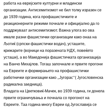
работа на еврејските културни и младински
организации. Антисемитизмот не бил толку изразен се
до 1939 година, кога профашистичките и
реакционерните режими почнале и официјално да го
поддржуваат антисемитизмот. Важна улога во ова
имале разни фашистички организации како онаа на
Љотиќ (српски фашистички водач), усташите,
крижарите (војници на поразената НДХ, повеќето
усташи), а во Македонија фашистичката организација
на Ванчо Михајлов. Тогаш започнале и првите прогони
на Евреите и формирањето на профашистички
работнички организации како ,,Југорас‘‘( Југословенска
радикална заедница).
Владата на Цветковиќ-Мачек, во 1939 година, ги донела
првите ограничувања и почнала со прогонот на
Евреите. Таа година многу Евреи од Југославија се