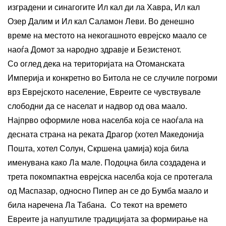
изградени и синагогите Ил кал ди ла Хавра, Ил кал
Озер Далим и Ил кал Саламон Леви. Во денешно
време на местото на некогашното еврејско маало се
наоѓа Домот за народно здравје и Безистенот.
Со оглед дека на територијата на Отоманската
Империја и конкретно во Битола не се случиле погроми
врз Еврејското население, Евреите се чувствувале
слободни да се населат и надвор од ова маало.
Најпрво оформиле нова населба која се наоѓала на
десната страна на реката Драгор (хотел Македонија
Пошта, хотел Солун, Скршена џамија) која била
именувана како Ла мале. Подоцна била создадена и
трета покомпактна еврејска населба која се протегала
од Маспазар, односно Пипер ан се до Бумба маало и
била наречена Ла Табана. Со текот на времето
Евреите ја напуштиле традицијата за формирање на