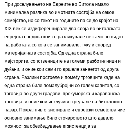
При доселувањето на Евреите во Битола имало
минимална разлика во имотната состојба на секое
семејство, но со текот на годините па се до крајот на
XIX век се издиференцирале два слоја во битолската
еврејска средина кои се разликувале не само по видот
на работата со која се занимавале, туку и според
материјалната состојба. Од една страна биле
мајсторите, сопствениците на големи разботилници и
дуќани, и оние кои сами го вршеле занаетот од друга
страна. Разлики постоеле и помеѓу трговците каде на
една страна биле помалубројни со голем капитал, со
трговија во други градови, прекуморска и караванска
трговија, и оние кои исклучиво тргувале на битолскиот
пазар. Покрај нив егзистирале и еврејски семејства чие
основно занимање било сточарството што давало
можност за обезбедување егзистенција за