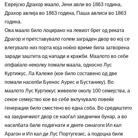
Еврејско Драхор маало, Јени авли во 1863 година,
Драхор авлија во 1863 година, Паша авлиси во 1863
година.
Ова маало било лоцирано на левиот брег од реката
Драгор и претставувало голем заграден двор во кој се
влегувало низ порта која ноќно време била затворена
заради заштита од напади и кражби. Маалото во себе
опфаќало неколку помали маала, односно Лус
Куртижус, Ла Калеже (кое било составено од две
помали населби Буенос Аурес и Бустанику). Во
маалото Лус Куртижус живееле околу 100 семејства, а
секое семејство кое во себе вклучувало повеќе
генерации било сместено во една соба. Во средиштето
на заедничкиот двор се наоѓал заеднички бунар, а во
населбата биле подигнати и двете синагоги Ил кал
Арагон и Ил кал ди Лус Португезис, а подоцна биле