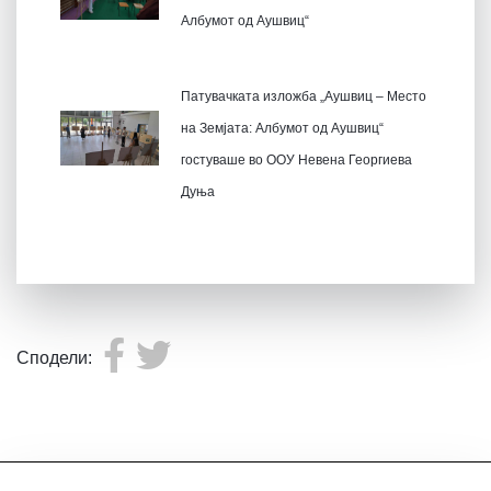
Албумот од Аушвиц“
Патувачката изложба „Аушвиц – Место
на Земјата: Албумот од Аушвиц“
гостуваше во ООУ Невена Георгиева
Дуња
Сподели: