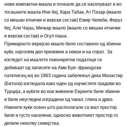
нови компактни маала и почнале да се населуваат и во
тогашните маала Ине беј, Кара Табак, Ат Пазар-(маало
со мешан етнички и верски состав) Емир Челеби, Феруз
беј, Али Чауш, Мечкар маало (маало со мешан етнички
и верски состав) и Огул паша.
Примарното еврејско маало било составено од збиени
куќи, најголем дел приземни а некои и на спрат. За
изгледот на маалото поконкретни податоци се
добиваат од записите на Ами Буе- француски
патеписец кој во 1863 година забележал дека Монастир
(Битола) изгледала како еден од најчистите градови во
Турција, а куќите во кои живееле Евреите биле збиени
и биле неугледни изградени од чакал, глина и дрво.
Нивните куќи освен што располагале со мал простор
биле и густо населени, односно животниот простор го
делеле неколку семејства.