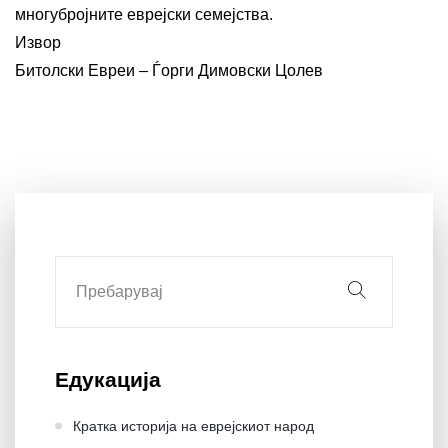
многубројните еврејски семејства.
Извор
Битолски Евреи – Ѓорги Димовски Цолев
Едукација
Кратка историја на еврејскиот народ