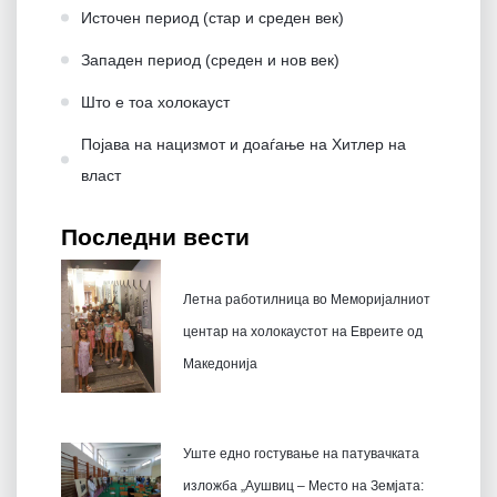
Источен период (стар и среден век)
Западен период (среден и нов век)
Што е тоа холокауст
Појава на нацизмот и доаѓање на Хитлер на
влaст
Последни вести
Летна работилница во Меморијалниот
центар на холокаустот на Евреите од
Македонија
Уште едно гостување на патувачката
изложба „Аушвиц – Место на Земјата: