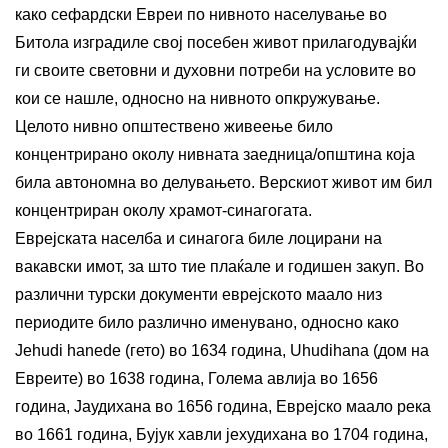
како сефардски Евреи по нивното населување во
Битола изградиле свој посебен живот прилагодувајќи
ги своите световни и духовни потреби на условите во
кои се нашле, односно на нивното опкружување.
Целото нивно општествено живеење било
концентрирано околу нивната заедница/општина која
била автономна во делувањето. Верскиот живот им бил
концентриран околу храмот-синагогата.
Еврејската населба и синагога биле лоцирани на
вакавски имот, за што тие плаќале и годишен закуп. Во
различни турски документи еврејското маало низ
периодите било различно именувано, односно како
Јehudi hanede (гето) во 1634 година, Uhudihana (дом на
Евреите) во 1638 година, Голема авлија во 1656
година, Јаудихана во 1656 година, Еврејско маало река
во 1661 година, Бујук хавли јехудихана во 1704 година,