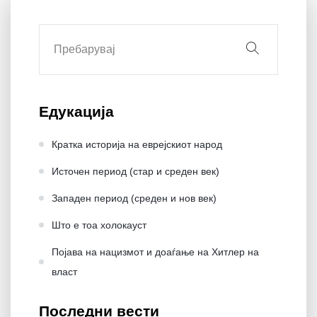
Едукација
Кратка историја на еврејскиот народ
Источен период (стар и среден век)
Западен период (среден и нов век)
Што е тоа холокауст
Појава на нацизмот и доаѓање на Хитлер на
влaст
Последни вести