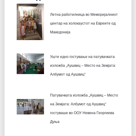
Летна работилница во Меморијалниот
центар на холокаустот на Евреите од
Македонија
Уште едно гостување на патувачката
изложба „Аушвиц – Место на Земјата:
Албумот од Аушвиц“
Патувачката изложба „Аушвиц – Место
на Земјата: Албумот од Аушвиц“
гостуваше во ООУ Невена Георгиева
Дуња